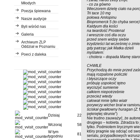
Młodych
- co za gówno
Wieczorem dzielę ciało na porc
Poezja śpiewana
Tri tace 10 mg
połowa Amlopinu
Nasze audycje
Biopromerck 5 (to chyba serce)
Kaldyum dla kości
Byli wśród nas
na twardość Prostenal
Galeria
i wreszcie coś dla oczu
przed snem widzę siebie
Archiwum ZLP
trzydzieści lat wcześniej o zmi
Oddział w Poznaniu
gdy patrząc jak Matka dzieli
myślałem:
Poeci z daleka
- cholera – dopada Mamę star
CHWILE
Przychodzą do mnie przed zaś
mają rozpalone policzki
i błyszczące oczy
próbuję uspokoić tętno
wyciszyć sumienie
całkiem niepotrzebnie
przecież wtedy
całował mnie tylko wiatr
porywczy wicher brał w ramion
ściskał gwałtowny huragan (Z:
pękniętej strunie”)
Dzisiaj
229
Nie trudno zauważyć, że autor
drugiego – kobieta. Zdradza to 
Wczoraj
584
tylko. Podmiotem lirycznym wie
który pragnie się odciąć od sw
W tym
813
serialu, przypadkowych wzrusz
tygodniu
związanych z wiekiem itp.). S