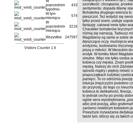
W
szorstkość: chrząkanie, przek
poprzednim
4330
sentymentu:
dopada Mamę sta
tygodniu
Bohaterka drugiego wiersza to 
W tym
5741
pieszczot. Też wstydzi się swoi
miesiącu
tylko przed snem, usiłuje uspok
W
fantazję: całował mnie tylko wi
poprzednim
32164
Charakter bohaterów lirycznych
miesiącu
różnią się narracją. Tadeusz mó
Wszystkie
2475972
Magdaleny są same w sobie sł
błyszczące oczy, muśnięcia wia
erotyzmu, budowaniu liryczneg
Visitors Counter 1.6
piszą o miłości. W literackim 
erotyk. W tomiku Marii Magdal
smutne. Więc nie tylko osoba au
kobieca czy męska. Znam poetki
męską. Należy do nich Zdzisław
sposób mądry i piękny mówić o
prapoczątkach ludzkiej cywilizac
pamięci. To co odróżnia poezję
intuicja (mężczyźni podobno czę
do przyrody, do tego co nieuch
kobieca to delikatność, finezja
to jednak cechy po prostu dobre
ogóle sens wyodrębniania „poez
albo jest poezją, albo grafomań
zarówno niektórym kobietom j
Powyższe rozważania dedykuję 
także tym, którzy się za takich 