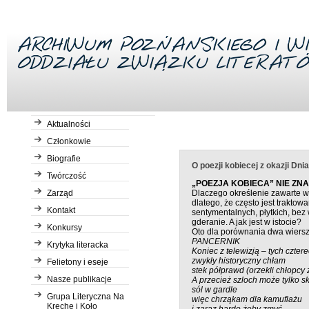
O poezji kobiecej z okazji Dnia Kob
Aktualności
Członkowie
Biografie
O poezji kobiecej z okazji Dni
Twórczość
„POEZJA KOBIECA” NIE ZN
Dlaczego określenie zawarte w
Zarząd
dlatego, że często jest traktow
Kontakt
sentymentalnych, płytkich, bez
gderanie. A jak jest w istocie?
Konkursy
Oto dla porównania dwa wiersz
PANCERNIK
Krytyka literacka
Koniec z telewizją – tych czter
zwykły historyczny chłam
Felietony i eseje
stek półprawd (orzekli chłopcy 
Nasze publikacje
A przecież szloch może tylko s
sól w gardle
Grupa Literyczna Na
więc chrząkam dla kamuflażu
Kreche i Koło
i zaraz hardo żeby zmyć