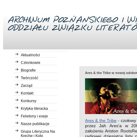
Aktualności
Członkowie
Biografie
Ares & the Tribe w nowej odsłon
Twórczość
Zarząd
Kontakt
Konkursy
Krytyka literacka
Felietony i eseje
Ares & the Tribe
-
czołowy
Nasze publikacje
przez Jah Ares'a w 200
założeniu Ariston RootsR
Grupa Literyczna Na
Kreche i Koło
radiowej dziesiątce list