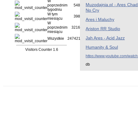
W
Muzodajnia.pl - Ares Chad
poprzednim
5487
tygodniu
No Cry
W tym
3980
miesiącu
Ares i Maluchy
W
poprzednim
32164
Ariston RR Studio
miesiącu
Jah Ares - Acid Jazz
Wszystkie
2474211
Humanity & Soul
Visitors Counter 1.6
https://www.youtube.com/wat
db