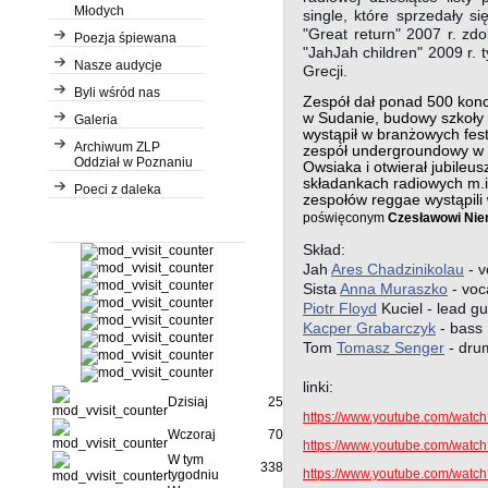
Młodych
single, które sprzedały s
"Great return" 2007 r. zd
Poezja śpiewana
"JahJah children" 2009 r. t
Nasze audycje
Grecji.
Byli wśród nas
Zespół dał ponad 500 konc
w Sudanie, budowy szkoły
Galeria
wystąpił w branżowych fes
Archiwum ZLP
zespół undergroundowy w 
Oddział w Poznaniu
Owsiaka i otwierał jubileu
składankach radiowych m.in
Poeci z daleka
zespołów reggae wystąpili
poświęconym
Czesławowi Nie
Skład:
Jah
Ares Chadzinikolau
- v
Sista
Anna Muraszko
- voc
Piotr Floyd
Kuciel - lead gui
Kacper Grabarczyk
- bass
Tom
Tomasz Senger
- dru
linki:
Dzisiaj
251
https://www.youtube.com/wa
Wczoraj
703
https://www.youtube.com/wa
W tym
3382
https://www.youtube.com/watc
tygodniu