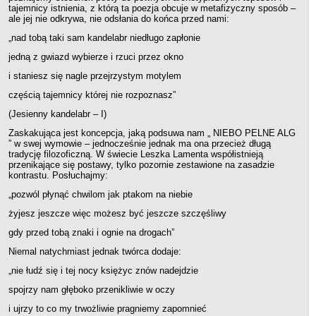
tajemnicy istnienia, z którą ta poezja obcuje w metafizyczny sposób –
0
ale jej nie odkrywa, nie odsłania do końca przed nami:
„nad tobą taki sam kandelabr niedługo zapłonie
8
jedną z gwiazd wybierze i rzuci przez okno
4
i staniesz się nagle przejrzystym motylem
9
częścią tajemnicy której nie rozpoznasz”
(Jesienny kandelabr – I)
Zaskakująca jest koncepcja, jaką podsuwa nam „ NIEBO PELNE ALG
” w swej wymowie – jednocześnie jednak ma ona przecież długą
tradycję filozoficzną. W świecie Leszka Lamenta współistnieją
przenikające się postawy, tylko pozornie zestawione na zasadzie
kontrastu. Posłuchajmy:
„pozwól płynąć chwilom jak ptakom na niebie
żyjesz jeszcze więc możesz być jeszcze szczęśliwy
gdy przed tobą znaki i ognie na drogach”
Niemal natychmiast jednak twórca dodaje:
„nie łudź się i tej nocy księżyc znów nadejdzie
spojrzy nam głęboko przenikliwie w oczy
i ujrzy to co my trwożliwie pragniemy zapomnieć