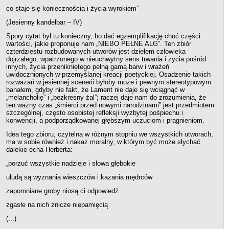
co staje się koniecznością i życia wyrokiem”
(Jesienny kandelbar – IV)
Spory cytat był tu konieczny, bo dać egzemplifikację choć części
wartości, jakie proponuje nam „NIEBO PEŁNE ALG”. Ten zbiór
czterdziestu rozbudowanych utworów jest dziełem człowieka
dojrzałego, wpatrzonego w nieuchwytny sens trwania i życia pośród
innych, życia przenikniętego pełną gamą barw i wrażeń
uwidocznionych w przemyślanej kreacji poetyckiej. Osadzenie takich
rozważań w jesiennej scenerii byłoby może i pewnym stereotypowym
banałem, gdyby nie fakt, że Lament nie daje się wciągnąć w
„melancholię” i „bezkresny żal”; raczej daje nam do zrozumienia, że
ten ważny czas „śmierci przed nowymi narodzinami” jest przedmiotem
szczególnej, często osobistej refleksji wyzbytej pośpiechu i
konwencji, a podporządkowanej głębszym uczuciom i pragnieniom.
Idea tego zbioru, czytelna w różnym stopniu we wszystkich utworach,
ma w sobie również i nakaz moralny, w którym być może słychać
dalekie echa Herberta:
„porzuć wszystkie nadzieje i słowa głębokie
ułudą są wyznania wieszczów i kazania mędrców
zapomniane groby niosą ci odpowiedź
zgasłe na nich znicze niepamięcią
(...)