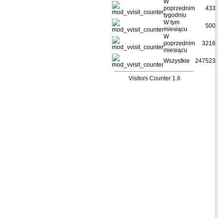
W
poprzednim
433
tygodniu
W tym
500
miesiącu
W
poprzednim
3216
miesiącu
Wszystkie
247523
Visitors Counter 1.6