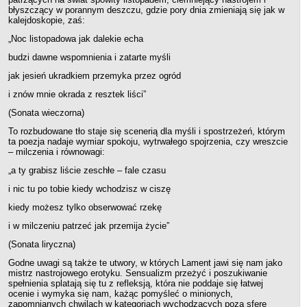
błyszczący w porannym deszczu, gdzie pory dnia zmieniają się jak w
kalejdoskopie, zaś:
„Noc listopadowa jak dalekie echa
budzi dawne wspomnienia i zatarte myśli
jak jesień ukradkiem przemyka przez ogród
i znów mnie okrada z resztek liści”
(Sonata wieczorna)
To rozbudowane tło staje się scenerią dla myśli i spostrzeżeń, którym
ta poezja nadaje wymiar spokoju, wytrwałego spojrzenia, czy wreszcie
– milczenia i równowagi:
„a ty grabisz liście zeschłe – fale czasu
i nic tu po tobie kiedy wchodzisz w ciszę
kiedy możesz tylko obserwować rzekę
i w milczeniu patrzeć jak przemija życie”
(Sonata liryczna)
Godne uwagi są także te utwory, w których Lament jawi się nam jako
mistrz nastrojowego erotyku. Sensualizm przeżyć i poszukiwanie
spełnienia splatają się tu z refleksją, która nie poddaje się łatwej
ocenie i wymyka się nam, każąc pomyśleć o minionych,
zapomnianych chwilach w kategoriach wychodzących poza sferę