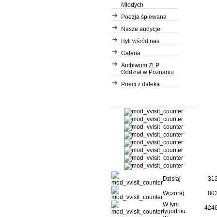
Młodych
Poezja śpiewana
Nasze audycje
Byli wśród nas
Galeria
Archiwum ZLP
Oddział w Poznaniu
Poeci z daleka
Dzisiaj
31
Wczoraj
80
W tym
424
tygodniu