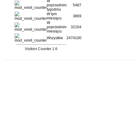
W
poprzednim
5487
tygodniu
W tym
3869
miesiącu
W
poprzednim
32164
miesiącu
Wszystkie
2474100
Visitors Counter 1.6