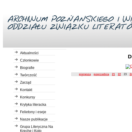
Aktualności
D
Członkowie
Biografie
Description
pierwsza
poprzednia
21
22
23
2
Twórczość
Zarząd
Kontakt
Konkursy
Krytyka literacka
Felietony i eseje
Nasze publikacje
Grupa Literyczna Na
Kreche i Koło