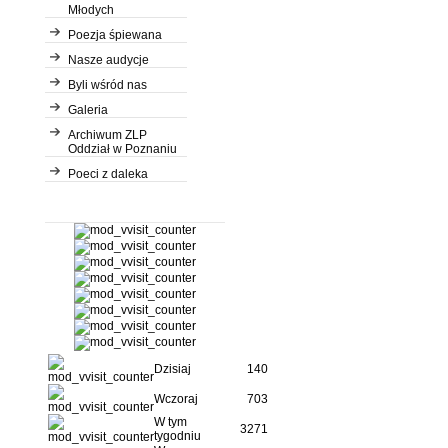
Młodych
Poezja śpiewana
Nasze audycje
Byli wśród nas
Galeria
Archiwum ZLP
Oddział w Poznaniu
Poeci z daleka
Dzisiaj
140
Wczoraj
703
W tym
3271
tygodniu