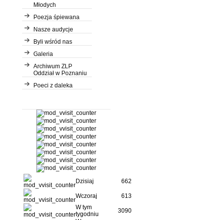
Młodych
Poezja śpiewana
Nasze audycje
Byli wśród nas
Galeria
Archiwum ZLP
Oddział w Poznaniu
Poeci z daleka
Dzisiaj
662
Wczoraj
613
W tym
3090
tygodniu