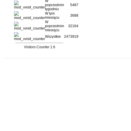
W
poprzednim
5487
tygodniu
W tym
3688
miesiącu
W
poprzednim
32164
miesiącu
Wszystkie
2473919
Visitors Counter 1.6