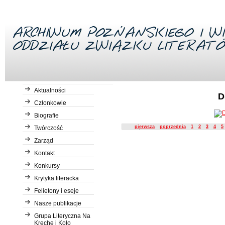
Aktualności
D
Członkowie
Biografie
Description
pierwsza
poprzednia
1
2
3
4
5
Twórczość
Zarząd
Kontakt
Konkursy
Krytyka literacka
Felietony i eseje
Nasze publikacje
Grupa Literyczna Na
Kreche i Koło