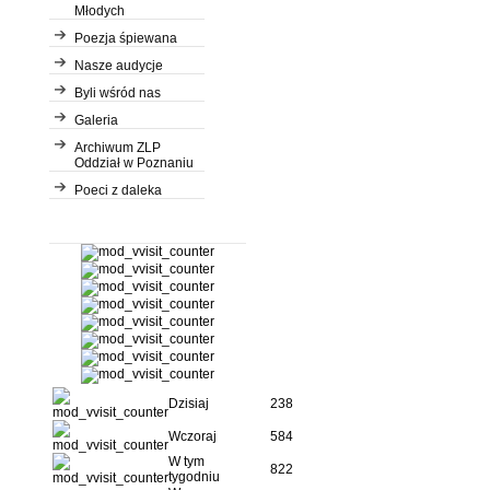
Młodych
Poezja śpiewana
Nasze audycje
Byli wśród nas
Galeria
Archiwum ZLP
Oddział w Poznaniu
Poeci z daleka
Dzisiaj
238
Wczoraj
584
W tym
822
tygodniu