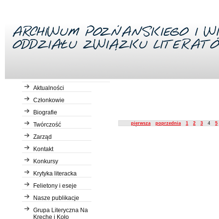
Aktualności
Członkowie
Biografie
Description
pierwsza
poprzednia
1
2
3
4
5
Twórczość
Zarząd
Kontakt
Konkursy
Krytyka literacka
Felietony i eseje
Nasze publikacje
Grupa Literyczna Na
Kreche i Koło