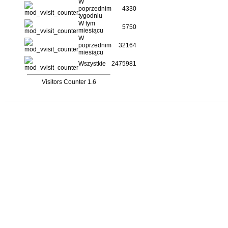
W
poprzednim
4330
tygodniu
W tym
5750
miesiącu
W
poprzednim
32164
miesiącu
Wszystkie
2475981
Visitors Counter 1.6