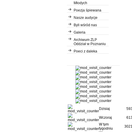
Młodych
Poezja śpiewana
Nasze audycje
Byli wśród nas
Galeria
Archiwum ZLP
Oddział w Poznaniu
Poeci z daleka
Dzisiaj
59
Wczoraj
61
W tym
302
tygodniu