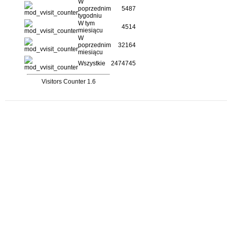
W
poprzednim
5487
tygodniu
W tym
4514
miesiącu
W
poprzednim
32164
miesiącu
Wszystkie
2474745
Visitors Counter 1.6