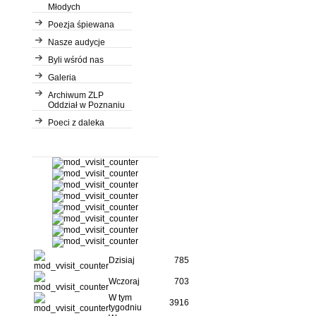
Młodych
Poezja śpiewana
Nasze audycje
Byli wśród nas
Galeria
Archiwum ZLP
Oddział w Poznaniu
Poeci z daleka
Dzisiaj
785
Wczoraj
703
W tym
3916
tygodniu