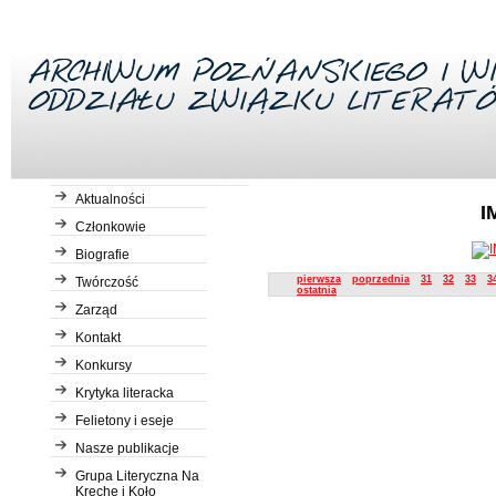
Aktualności
I
Członkowie
Biografie
Description
pierwsza
poprzednia
31
32
33
3
Twórczość
ostatnia
Zarząd
Kontakt
Konkursy
Krytyka literacka
Felietony i eseje
Nasze publikacje
Grupa Literyczna Na
Kreche i Koło