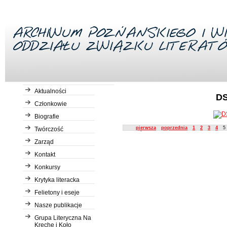
Aktualności
DS
Członkowie
Biografie
Description
pierwsza
poprzednia
1
2
3
4
5
Twórczość
Zarząd
Kontakt
Konkursy
Krytyka literacka
Felietony i eseje
Nasze publikacje
Grupa Literyczna Na
Kreche i Koło