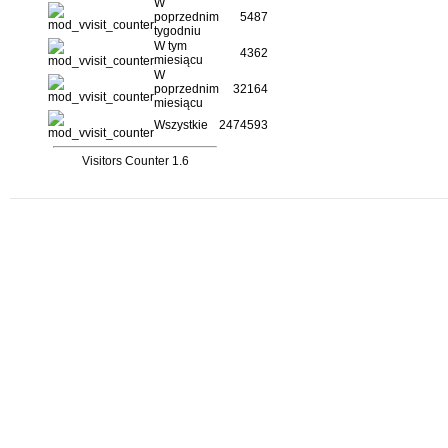
W
poprzednim
5487
tygodniu
W tym
4362
miesiącu
W
poprzednim
32164
miesiącu
Wszystkie
2474593
Visitors Counter 1.6