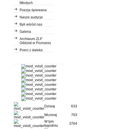
Młodych
Poezja śpiewana
Nasze audycje
Byli wśród nas
Galeria
Archiwum ZLP
Oddział w Poznaniu
Poeci z daleka
Dzisiaj
633
Wczoraj
703
W tym
3764
tygodniu