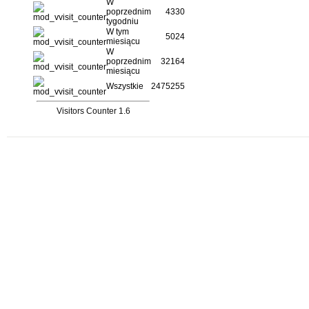
W
poprzednim
4330
tygodniu
W tym
5024
miesiącu
W
poprzednim
32164
miesiącu
Wszystkie
2475255
Visitors Counter 1.6