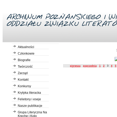
Aktualności
Członkowie
Biografie
Description
pierwsza
poprzednia
1
2
3
4
5
Twórczość
Zarząd
Kontakt
Konkursy
Krytyka literacka
Felietony i eseje
Nasze publikacje
Grupa Literyczna Na
Kreche i Koło