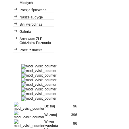
Młodych
Poezja śpiewana
Nasze audycje
Byli wśród nas
Galeria
Archiwum ZLP
Oddział w Poznaniu
Poeci z daleka
Dzisiaj
96
Wczoraj
396
W tym
96
tygodniu