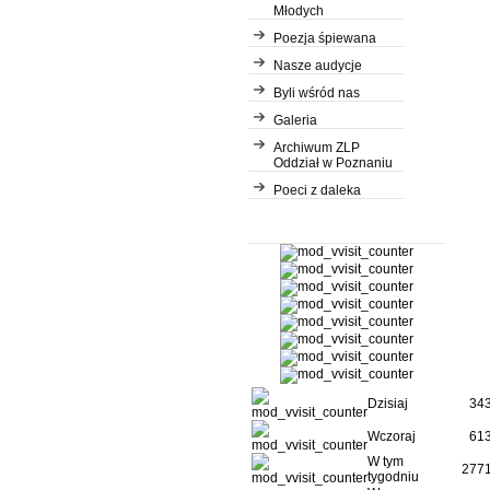
Młodych
Poezja śpiewana
Nasze audycje
Byli wśród nas
Galeria
Archiwum ZLP
Oddział w Poznaniu
Poeci z daleka
Dzisiaj
34
Wczoraj
61
W tym
277
tygodniu