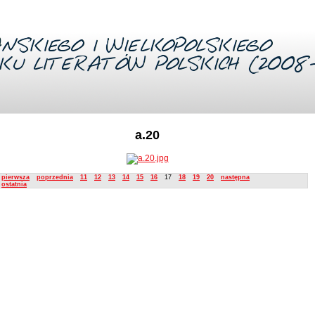
a.20
ription
pierwsza
poprzednia
11
12
13
14
15
16
17
18
19
20
następna
ostatnia