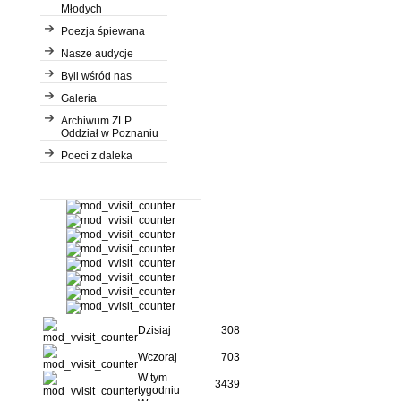
Młodych
Poezja śpiewana
Nasze audycje
Byli wśród nas
Galeria
Archiwum ZLP
Oddział w Poznaniu
Poeci z daleka
Dzisiaj
308
Wczoraj
703
W tym
3439
tygodniu