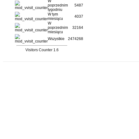
W
poprzednim
5487
tygodniu
W tym
4037
miesiącu
W
poprzednim
32164
miesiącu
Wszystkie
2474268
Visitors Counter 1.6