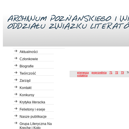
Aktualności
Członkowie
Biografie
Description
pierwsza
poprzednia
71
72
73
7
Twórczość
ostatnia
Zarząd
Kontakt
Konkursy
Krytyka literacka
Felietony i eseje
Nasze publikacje
Grupa Literyczna Na
Kreche i Koło