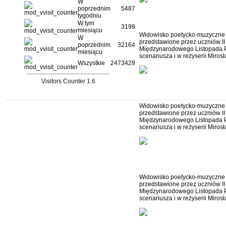
W
poprzednim
5487
w ogrodzie 7
tygodniu
W tym
3198
miesiącu
Widowisko poetycko-muzyczn
W
przedstawione przez uczniów I
poprzednim
32164
Międzynarodowego Listopada Po
miesiącu
scenariusza i w reżyserii Miro
Wszystkie
2473429
Visitors Counter 1.6
w ogrodzie 8
Widowisko poetycko-muzyczn
przedstawione przez uczniów I
Międzynarodowego Listopada Po
scenariusza i w reżyserii Miro
w ogrodzie 9
Widowisko poetycko-muzyczn
przedstawione przez uczniów I
Międzynarodowego Listopada Po
scenariusza i w reżyserii Miro