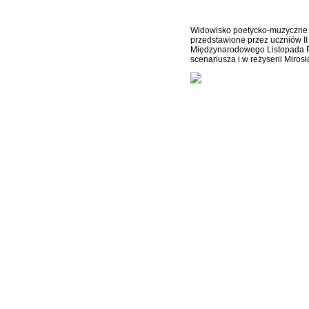
w ogrodzie 10
Widowisko poetycko-muzyczn
przedstawione przez uczniów I
Międzynarodowego Listopada Po
scenariusza i w reżyserii Miro