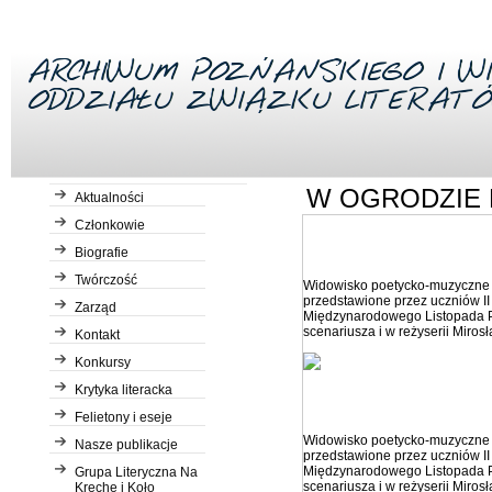
W OGRODZIE 
Aktualności
Członkowie
w ogrodzie 1
Biografie
Twórczość
Widowisko poetycko-muzyczn
przedstawione przez uczniów I
Zarząd
Międzynarodowego Listopada Po
scenariusza i w reżyserii Miro
Kontakt
Konkursy
Krytyka literacka
w ogrodzie 2
Felietony i eseje
Widowisko poetycko-muzyczn
Nasze publikacje
przedstawione przez uczniów I
Międzynarodowego Listopada Po
Grupa Literyczna Na
scenariusza i w reżyserii Miro
Kreche i Koło