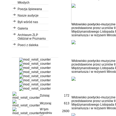
Młodych
Poezja śpiewana
w ogrodzie 4
Nasze audycje
Byli wśród nas
Widowisko poetycko-muzyczn
przedstawione przez uczniów I
Galeria
Międzynarodowego Listopada Po
Archiwum ZLP
scenariusza i w reżyserii Miro
Oddział w Poznaniu
Poeci z daleka
w ogrodzie 5
Widowisko poetycko-muzyczn
przedstawione przez uczniów I
Międzynarodowego Listopada Po
scenariusza i w reżyserii Miro
w ogrodzie 6
Dzisiaj
172
Widowisko poetycko-muzyczn
przedstawione przez uczniów I
Wczoraj
613
Międzynarodowego Listopada Po
scenariusza i w reżyserii Miro
W tym
2600
tygodniu